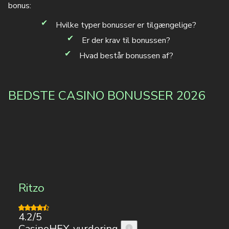
bonus:
Hvilke typer bonusser er tilgængelige?
Er der krav til bonussen?
Hvad består bonussen af?
BEDSTE CASINO BONUSSER 2026
Ritzo
4.2/5
CasinoHEX-vurdering