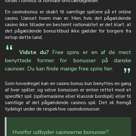
fordel i forhold til normale omstændigheder.
En casinobonus er skabt til samtlige spillere på et online
casino. Uanset hvem man er. Men, hvis det pågældende
casino ikke tillader en bestemt nationalitet er det klart, at
det pågældende bonustilbud ikke gælder for borgere fra
netop dette land.
Vidste du?
Free spins er en af de mest
benyttede former for bonusser på danske
casinoer. Du kan finde mange free spins her.
Som hovedregel kan en casino bonus kun benyttes en gang
af hver spiller, og selve bonussen er enten rettet mod et
specifikt spil (spillemaskine eller klassisk bordspil) eller til
samtlige af det pågældende casinos spil. Det vil fremgå
tydeligt under de respektive casinobonusser.
Hvorfor udbyder casinoerne bonusser?