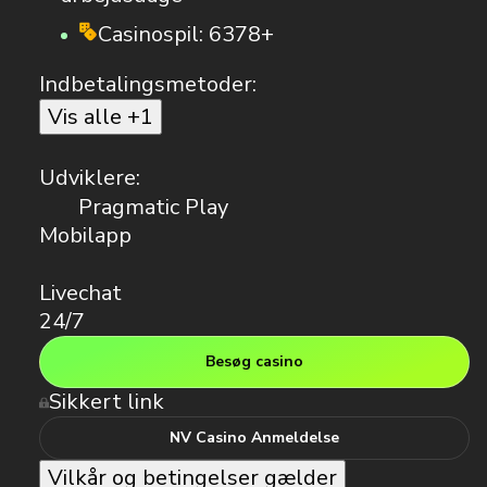
Casinospil:
6378+
Indbetalingsmetoder:
Vis alle +1
Udviklere:
Pragmatic Play
Mobilapp
Livechat
24/7
Besøg casino
Sikkert link
NV Casino Anmeldelse
Vilkår og betingelser gælder