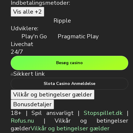
Indbetalingsmetoder:
Vis alle +2
Ripple
Udviklere:
Play'n Go
Pragmatic Play
Livechat
24/7
Besøg casino
Sikkert link
Slota Casino Anmeldelse
Vilkår og betingelser gælder
Bonusdetaljer
18+ | Spil ansvarligt |
Stopspillet.dk
|
Rofus.nu
| Vilkår og betingelser
gælder
Vilkår og betingelser gælder