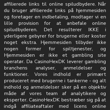
affilierede links til online spiludbydere. Når
du bruger affilierede links på hjemmesiden
og foretager en indbetaling, modtager vi en
lille provision for at anbefale online
spiludbyderen. Det resulterer IKKE i
yderligere gebyrer for brugerne eller koster
noget ekstra. Hjemmesiden tilbyder ikke
nogen former for spiltjenester, og
Hjemmesiden er ikke et gambling site
operatør. Da CasinoHexDK leverer gambling
branchens analyser, anmeldelser og
funktioner. Vores indhold er primært
produceret med brugerne i tankerne - og alt
indhold og anmeldelser sker på en objektiv
måde af vores team af analytikere og
eksperter. CasinoHexDK bestræber sig på at
indgå affiliateaftaler med licens online