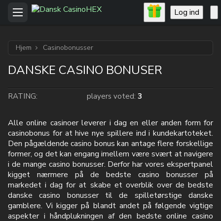
Log ind
Hjem
Casinobonusser
DANSKE CASINO BONUSER
RATING:
players voted:
3
Alle online casinoer leverer i dag en eller anden form for
casinobonus for at hive nye spillere ind i kundekartoteket.
Den pågældende casino bonus kan antage flere forskellige
former, og det kan engang imellem være svært at navigere
i de mange casino bonusser. Derfor har vores ekspertpanel
kigget nærmere på de bedste casino bonusser på
markedet i dag for at skabe et overblik over de bedste
danske casino bonusser til de spilletørstige danske
gamblere. Vi kigger på blandt andet på følgende vigtige
aspekter i håndplukningen af den bedste online casino