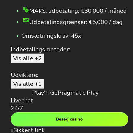
MAKS. udbetaling:
€30,000 / måned
Udbetalingsgrænser:
€5,000 / dag
Omsætningskrav:
45x
Indbetalingsmetoder:
Vis alle +2
Udviklere:
Vis alle +1
Play'n Go
Pragmatic Play
Livechat
24/7
Besøg casino
Sikkert link