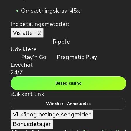
Omsætningskrav:
45x
Indbetalingsmetoder:
Vis alle +2
Ripple
Udviklere:
Play'n Go
Pragmatic Play
Livechat
24/7
Besøg casino
Sikkert link
Winshark Anmeldelse
Vilkår og betingelser gælder
Bonusdetaljer