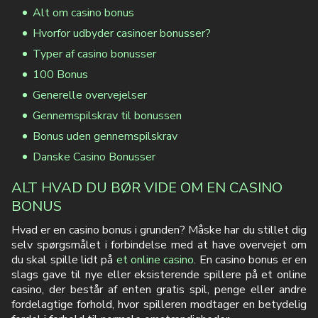
Alt om casino bonus
Hvorfor udbyder casinoer bonusser?
Typer af casino bonusser
100 Bonus
Generelle overvejelser
Gennemspilskrav til bonussen
Bonus uden gennemspilskrav
Danske Casino Bonusser
ALT HVAD DU BØR VIDE OM EN CASINO
BONUS
Hvad er en casino bonus i grunden? Måske har du stillet dig
selv spørgsmålet i forbindelse med at have overvejet om
du skal spille lidt på
et online casino
. En casino bonus er en
slags gave til nye eller eksisterende spillere på et online
casino, der består af enten gratis spil, penge eller andre
fordelagtige forhold, hvor spilleren modtager en betydelig