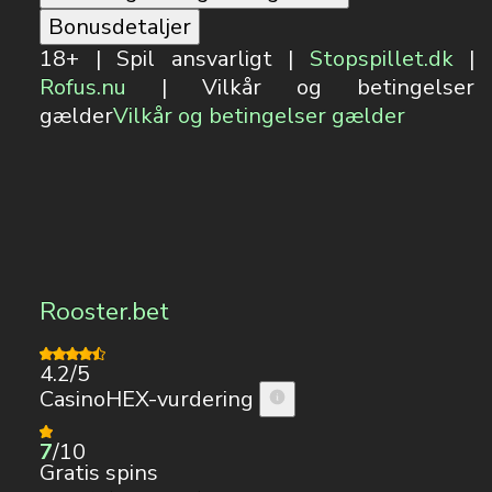
Bonusdetaljer
18+ | Spil ansvarligt |
Stopspillet.dk
|
Rofus.nu
| Vilkår og betingelser
gælder
Vilkår og betingelser gælder
Rooster.bet
4.2/5
CasinoHEX-vurdering
7
/10
Gratis spins