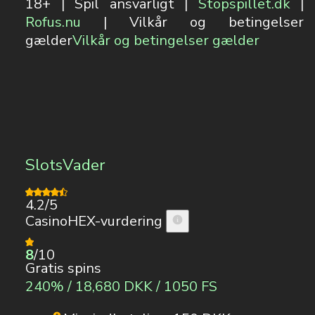
18+ | Spil ansvarligt |
Stopspillet.dk
|
Rofus.nu
| Vilkår og betingelser
gælder
Vilkår og betingelser gælder
SlotsVader
4.2/5
CasinoHEX-vurdering
8
/10
Gratis spins
240% / 18,680 DKK / 1050 FS