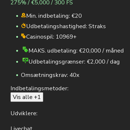
275% / €5,000 / 300 FS
Min. indbetaling:
€20
Udbetalingshastighed:
Straks
Casinospil:
10969+
MAKS. udbetaling:
€20,000 / måned
Udbetalingsgrænser:
€2,000 / dag
Omsætningskrav:
40x
Indbetalingsmetoder:
Vis alle +1
Udviklere:
Livechat