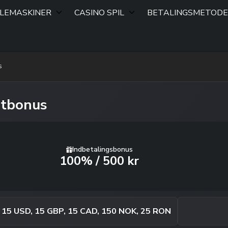
LLEMASKINER
CASINO SPIL
BETALINGSMETOD
s
stbonus
Indbetalingsbonus
100% / 500 kr
 15 USD, 15 GBP, 15 CAD, 150 NOK, 25 RON