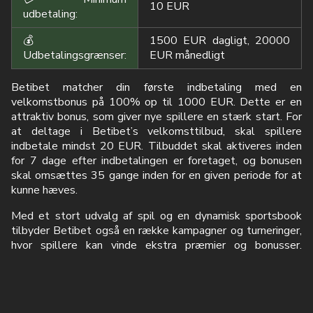
10 EUR
udbetaling:
💰
1500 EUR dagligt, 20000
Udbetalingsgrænser:
EUR månedligt
Betibet matcher din første indbetaling med en
velkomstbonus på 100% op til 1000 EUR. Dette er en
attraktiv bonus, som giver nye spillere en stærk start. For
at deltage i Betibet’s velkomsttilbud, skal spillere
indbetale mindst 20 EUR. Tilbuddet skal aktiveres inden
for 7 dage efter indbetalingen er foretaget, og bonusen
skal omsættes 35 gange inden for en given periode for at
kunne hæves.
Med et stort udvalg af spil og en dynamisk sportsbook
tilbyder Betibet også en række kampagner og turneringer,
hvor spillere kan vinde ekstra præmier og bonusser.