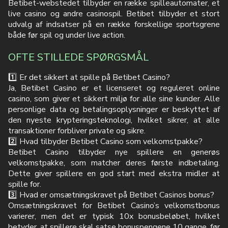
Betibet-webstedet tilbyder en række spilleautomater, et
live casino og andre casinospil. Betibet tilbyder et stort
udvalg af indsatser på en række forskellige sportsgrene
både før spil og under live action.
OFTE STILLEDE SPØRGSMÅL
1️⃣ Er det sikkert at spille på Betibet Casino?
Ja, Betibet Casino er et licenseret og reguleret online
casino, som giver et sikkert miljø for alle sine kunder. Alle
personlige data og betalingsoplysninger er beskyttet af
den nyeste krypteringsteknologi, hvilket sikrer, at alle
transaktioner forbliver private og sikre.
2️⃣ Hvad tilbyder Betibet Casino som velkomstpakke?
Betibet Casino tilbyder nye spillere en generøs
velkomstpakke, som matcher deres første indbetaling.
Dette giver spillere en god start med ekstra midler at
spille for.
3️⃣ Hvad er omsætningskravet på Betibet Casinos bonus?
Omsætningskravet for Betibet Casino’s velkomstbonus
varierer, men det er typisk 10x bonusbeløbet, hvilket
betyder, at spillere skal satse bonuspengene 10 gange, før