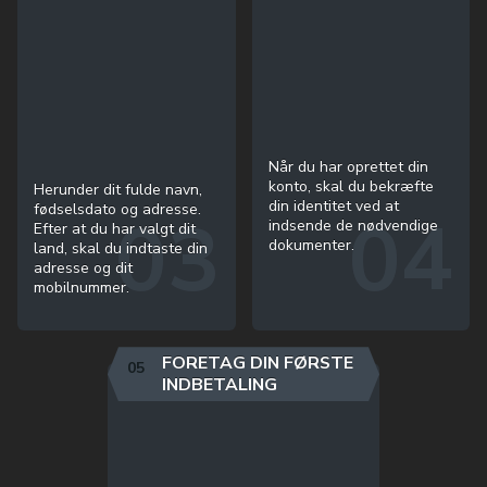
Når du har oprettet din
konto, skal du bekræfte
Herunder dit fulde navn,
din identitet ved at
fødselsdato og adresse.
indsende de nødvendige
Efter at du har valgt dit
dokumenter.
land, skal du indtaste din
adresse og dit
mobilnummer.
FORETAG DIN FØRSTE
INDBETALING