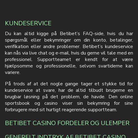
KUNDESERVICE
Du kan altid kigge på Betibet’s FAQ-side, hvis du har
spørgsmål eller bekymringer om din konto, betalinger,
verifikation eller andre problemer. Betibet’s kundeservice
kan nås via live chat og e-mail, hvis du gerne vil tale med en
professionel. Supportteamet er kendt for at være
hjælpsomme og professionelle, selvom svartiderne kan
variere.
På trods af at det nogle gange tager et stykke tid for
kundeservice at svare, har de altid tilbudt brugerne en
brugbar løsning på det problem, de havde. Den online
sportsbook og casino viser sin bekymring for sine
forbrugere med sit hurtigt reagerende supportteam.
BETIBET CASINO FORDELER OG ULEMPER
GENERELT INDTRYK AF BETIBET CASINO