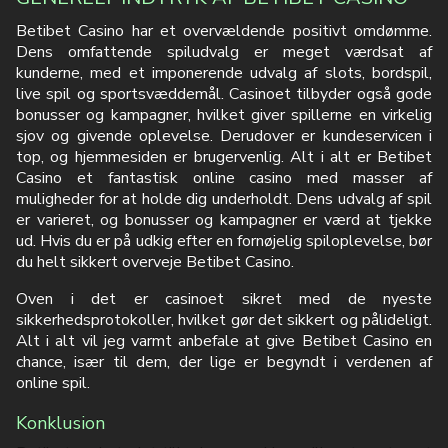
Betibet Casino har et overvældende positivt omdømme.
Dens omfattende spiludvalg er meget værdsat af
kunderne, med et imponerende udvalg af slots, bordspil,
live spil og sportsvæddemål. Casinoet tilbyder også gode
bonusser og kampagner, hvilket giver spillerne en virkelig
sjov og givende oplevelse. Derudover er kundeservicen i
top, og hjemmesiden er brugervenlig. Alt i alt er Betibet
Casino et fantastisk online casino med masser af
muligheder for at holde dig underholdt. Dens udvalg af spil
er varieret, og bonusser og kampagner er værd at tjekke
ud. Hvis du er på udkig efter en fornøjelig spiloplevelse, bør
du helt sikkert overveje Betibet Casino.
Oven i det er casinoet sikret med de nyeste
sikkerhedsprotokoller, hvilket gør det sikkert og pålideligt.
Alt i alt vil jeg varmt anbefale at give Betibet Casino en
chance, især til dem, der lige er begyndt i verdenen af
online spil.
Konklusion