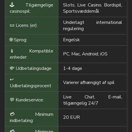
🕹️ Tilgængelige
Slots, Live Casino, Bordspil,
casinospil:
Sportsvæddemål
Underlagt international
📜 Licens (er):
regulering
🌐 Sprog:
Engelsk
📱 Kompatible
PC, Mac, Android, iOS
enheder:
💸 Udbetalingsdage
1-4 dage
↩️
Varierer afhængigt af spil
Udbetalingsprocent
Live Chat, E-mail,
💬 Kundeservice:
tilgængelig 24/7
💳 Minimum
20 EUR
indbetaling:
💳 Minimum