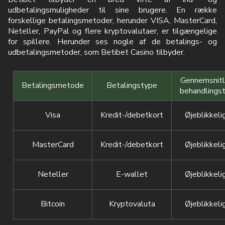
udbetalingsmuligheder til sine brugere. En række
forskellige betalingsmetoder, herunder VISA, MasterCard,
Neteller, PayPal og flere kryptovalutaer, er tilgængelige
for spillere. Herunder ses nogle af de betalings- og
udbetalingsmetoder, som Betibet Casino tilbyder.
Gennemsnitl
Betalingsmetode
Betalingstype
behandlingst
Visa
Kredit-/debetkort
Øjeblikkeli
MasterCard
Kredit-/debetkort
Øjeblikkeli
Neteller
E-wallet
Øjeblikkeli
Bitcoin
Kryptovaluta
Øjeblikkeli