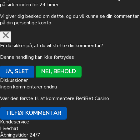
på siden inden for 24 timer.
Vi giver dig besked om dette, og du vil kunne se din kommentar
på din personlige konto
Er du sikker på, at du vil slette din kommentar?
Denne handling kan ikke fortrydes
JA, SLET
NEJ, BEHOLD
Diskussioner
Ingen kommentarer endnu
Vær den første til at kommentere BetiBet Casino
TILFØJ KOMMENTAR
Kundeservice
Livechat
Åbningstider 24/7