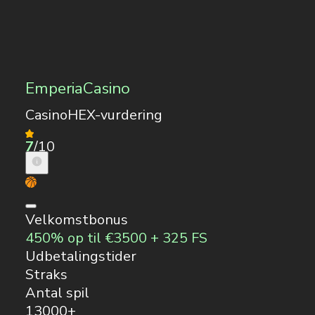
EmperiaCasino
CasinoHEX-vurdering
7
/10
Velkomstbonus
450% op til €3500 + 325 FS
Udbetalingstider
Straks
Antal spil
13000+