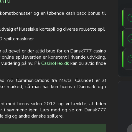
EGN
komstbonusser og en løbende cash back bonus til
udvalg af klassiske kortspil og diverse roulette spil
3D-spillemaskiner
 alligevel er der altid brug for en Dansk777 casino
 online spilleverden er konstant i rivende udvikling.
k vurdering på ny. På
CasinoHex.dk
kan du altid finde
ab AG Communications fra Malta. Casinoet er af
nske marked, så man har kun licens i Danmark og i
ed med licens siden 2012, og vi tænkte, at tiden
 efter i sømmene igen. Læs med og se om Dansk777
de dig og andre danske spillere.