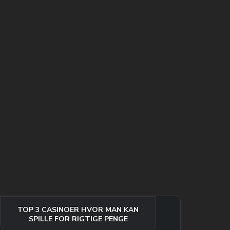
TOP 3 CASINOER HVOR MAN KAN
SPILLE FOR RIGTIGE PENGE