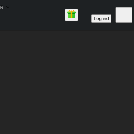
ER
Log ind