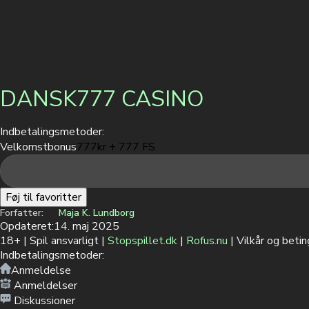
DANSK777 CASINO
Indbetalingsmetoder:
Velkomstbonus
777kr + 777 FS
Føj til favoritter
Forfatter:
Maja K. Lundborg
Opdateret:
14. maj 2025
18+ | Spil ansvarligt |
Stopspillet.dk
|
Rofus.nu
| Vilkår og beti
Indbetalingsmetoder:
Anmeldelse
Anmeldelser
Diskussioner