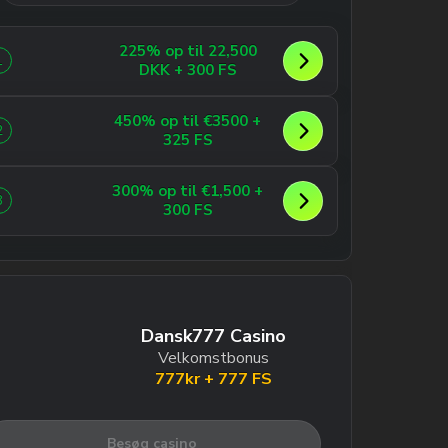
225% op til 22,500
1
DKK + 300 FS
450% op til €3500 +
2
325 FS
300% op til €1,500 +
3
300 FS
Dansk777 Casino
Velkomstbonus
777kr + 777 FS
Besøg casino