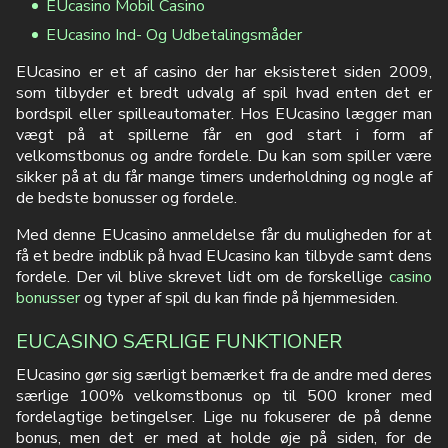
EUcasino Mobil Casino
EUcasino Ind- Og Udbetalingsmåder
EUcasino er et af casino der har eksisteret siden 2009,
som tilbyder et bredt udvalg af spil hvad enten det er
bordspil eller spilleautomater. Hos EUcasino lægger man
vægt på at spillerne får en god start i form af
velkomstbonus og andre fordele. Du kan som spiller være
sikker på at du får mange timers underholdning og nogle af
de bedste bonusser og fordele.
Med denne EUcasino anmeldelse får du muligheden for at
få et bedre indblik på hvad EUcasino kan tilbyde samt dens
fordele. Der vil blive skrevet lidt om de forskellige
casino
bonusser
og typer af spil du kan finde på hjemmesiden.
EUCASINO SÆRLIGE FUNKTIONER
EUcasino gør sig særligt bemærket fra de andre med deres
særlige 100% velkomstbonus op til 500 kroner med
fordelagtige betingelser. Lige nu fokuserer de på denne
bonus, men det er med at holde øje på siden, for de