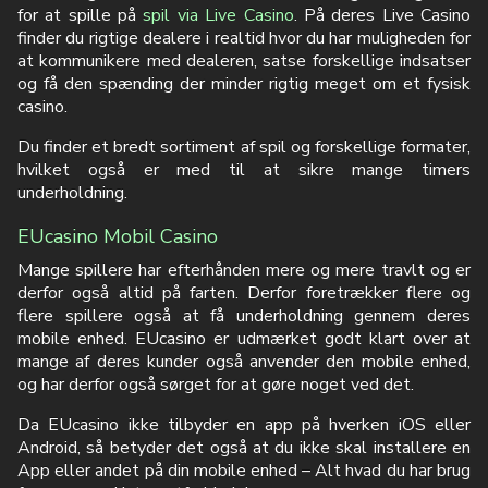
for at spille på
spil via Live Casino
. På deres Live Casino
finder du rigtige dealere i realtid hvor du har muligheden for
at kommunikere med dealeren, satse forskellige indsatser
og få den spænding der minder rigtig meget om et fysisk
casino.
Du finder et bredt sortiment af spil og forskellige formater,
hvilket også er med til at sikre mange timers
underholdning.
EUcasino Mobil Casino
Mange spillere har efterhånden mere og mere travlt og er
derfor også altid på farten. Derfor foretrækker flere og
flere spillere også at få underholdning gennem deres
mobile enhed. EUcasino er udmærket godt klart over at
mange af deres kunder også anvender den mobile enhed,
og har derfor også sørget for at gøre noget ved det.
Da EUcasino ikke tilbyder en app på hverken iOS eller
Android, så betyder det også at du ikke skal installere en
App eller andet på din mobile enhed – Alt hvad du har brug