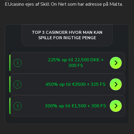
EUcasino ejes af Skill On Net som har adresse på Malta.
TOP 3 CASINOER HVOR MAN KAN
SPILLE FOR RIGTIGE PENGE
225% op til 22,500 DKK +
1
300 FS
450% op til €3500 + 325 FS
2
300% op til €1,500 + 300 FS
3