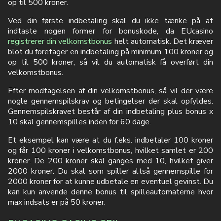
op til 500 kroner.
Ved din første indbetaling skal du ikke tænke på at
indtaste nogen former for bonuskode, da EUcasino
registrerer din velkomstbonus
helt automatisk. Det kræver
blot du foretager en indbetaling på minimum 100 kroner og
op til 500 kroner, så vil du automatisk få overført din
velkomstbonus.
Efter modtagelsen af din velkomstbonus, så vil der være
nogle gennemspilskrav og betingelser der skal opfyldes.
Gennemspilskravet består af din indbetaling plus bonus x
10 skal gennemspilles inden for 60 dage.
Et eksempel kan være at du f.eks. indbetaler 100 kroner
og får 100 kroner i velkomstbonus, hvilket samlet er 200
kroner. De 200 kroner skal ganges med 10, hvilket giver
2000 kroner. Du skal som spiller altså gennemspille for
2000 kroner for at kunne udbetale en eventuel gevinst. Du
kan kun anvende denne bonus til spilleautomaterne hvor
max indsats er på 50 kroner.