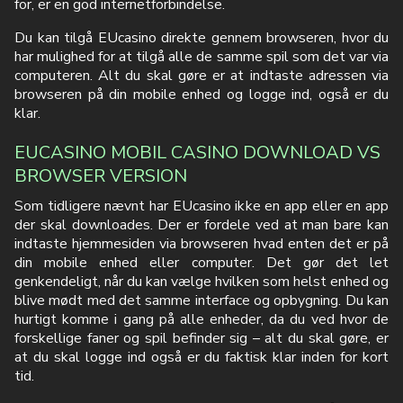
for, er en god internetforbindelse.
Du kan tilgå EUcasino direkte gennem browseren, hvor du
har mulighed for at tilgå alle de samme spil som det var via
computeren. Alt du skal gøre er at indtaste adressen via
browseren på din mobile enhed og logge ind, også er du
klar.
EUCASINO MOBIL CASINO DOWNLOAD VS
BROWSER VERSION
Som tidligere nævnt har EUcasino ikke en app eller en app
der skal downloades. Der er fordele ved at man bare kan
indtaste hjemmesiden via browseren hvad enten det er på
din mobile enhed eller computer. Det gør det let
genkendeligt, når du kan vælge hvilken som helst enhed og
blive mødt med det samme interface og opbygning. Du kan
hurtigt komme i gang på alle enheder, da du ved hvor de
forskellige faner og spil befinder sig – alt du skal gøre, er
at du skal logge ind også er du faktisk klar inden for kort
tid.