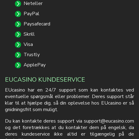
Neteller
PayPal
Paysafecard
Skrill
Visa
Trustly
ApplePay
EUCASINO KUNDESERVICE
EUcasino har en 24/7 support som kan kontaktes ved
eventuelle spørgsmål eller problemer. Deres support står
klar til at hjælpe dig, så din oplevelse hos EUcasino er så
gnidningsfrit som muligt.
Du kan kontakte deres support via
support@eucasino.com
og det foretrækkes at du kontakter dem på engelsk, da
deres kundeservice ikke altid er tilgængelig på de