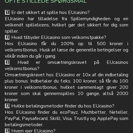
OFTE STILLEDE SPØRGSMÅL
1️⃣ Er det sikkert at spille hos EUcasino?
EUcasino har tilladelse fra Spillemyndigheden og en
velkendt spillelicens, hvilket gør det sikkert for dig som
spiller.
2️⃣ Hvad tilbyder EUcasino som velkomstpakke?
Hos EUcasino får du 100% op til 500 kroner i
velkomstbonus. Husk at læse de generelle betingelser og
vilkår inden du går i gang.
3️⃣ Hvad er omsætningskravet på EUcasinos
velkomstbonus?
Omsætningskravet hos EUcasino er 10x af din indbetaling
plus bonus. Indbetaler du f.eks. 100 kroner, så får du 100
kroner i velkomstbonus, hvilket sammenlagt giver 200
kroner som skal gennemspilles 10 gange, altså 2000
kroner.
4️⃣ Hvilke betalingsmetoder finder du hos EUcasino?
Hos EUcasino finder du ecoPayz, Muchbetter, Neteller,
PayPal, Paysafecard, Skrill, Visa, Trustly og ApplePay som
betalingsmetoder.
5️⃣ Hvem ejer EUcasino?