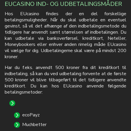
EUCASINO IND- OG UDBETALINGSMÅDER
Hos EUcasino findes der en del forskellige
betalingsmuligheder. Når du skal udbetale en eventuel
gevinst, så vil det afhænge af den indbetalingsmetode du
tidligere har anvendt samt størrelsen af indbetalingen. Du
kan udbetale via bankoverførsel, kreditkort, Neteller,
Moneybookers eller enhver anden rimelig måde EUcasino
vil vælge for dig. Udbetalingerne skal være på mindst 200
kroner.
Har du f.eks. anvendt 500 kroner fra dit kreditkort til
indbetaling, så kan du ved udbetaling forvente at de første
500 kroner vil blive tilbageført til det tidligere anvendte
kreditkort. Du kan hos EUcasino anvende følgende
betalingsmetoder:
ecoPayz
Muchbetter