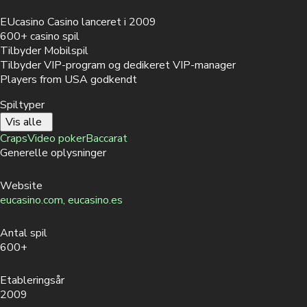
EUcasino Casino lanceret i 2009
600+ casino spil
Tilbyder Mobilspil
Tilbyder VIP-program og dedikeret VIP-manager
Players from USA godkendt
Spiltyper
Vis alle
Craps
Video poker
Baccarat
Generelle oplysninger
Website
eucasino.com, eucasino.es
Antal spil
600+
Etableringsår
2009