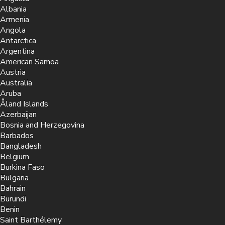
Albania
Armenia
Angola
Antarctica
Argentina
American Samoa
Austria
Australia
Aruba
Åland Islands
Azerbaijan
Bosnia and Herzegovina
Barbados
Bangladesh
Belgium
Burkina Faso
Bulgaria
Bahrain
Burundi
Benin
Saint Barthélemy