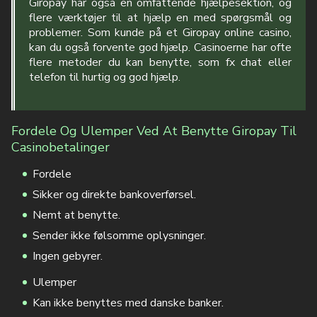
Giropay har også en omfattende hjælpesektion, og
flere værktøjer til at hjælp en med spørgsmål og
problemer. Som kunde på et Giropay online casino,
kan du også forvente god hjælp. Casinoerne har ofte
flere metoder du kan benytte, som fx chat eller
telefon til hurtig og god hjælp.
Fordele Og Ulemper Ved At Benytte Giropay Til
Casinobetalinger
Fordele
Sikker og direkte bankoverførsel.
Nemt at benytte.
Sender ikke følsomme oplysninger.
Ingen gebyrer.
Ulemper
Kan ikke benyttes med danske banker.