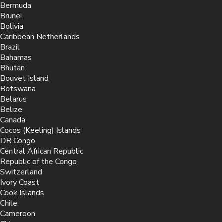
Bermuda
Brunei
Bolivia
Caribbean Netherlands
Brazil
Bahamas
Bhutan
Bouvet Island
Botswana
Belarus
Belize
Canada
Cocos (Keeling) Islands
DR Congo
Central African Republic
Republic of the Congo
Switzerland
Ivory Coast
Cook Islands
Chile
Cameroon