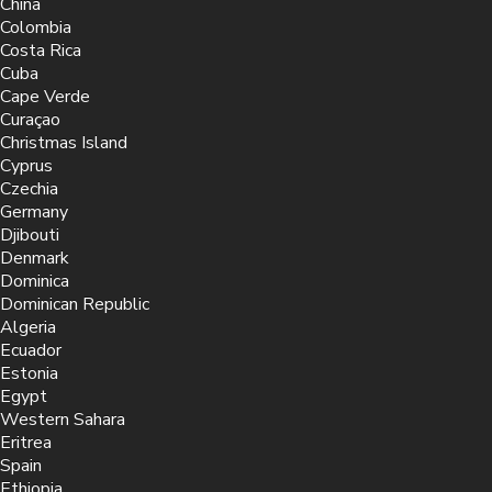
China
Colombia
Costa Rica
Cuba
Cape Verde
Curaçao
Christmas Island
Cyprus
Czechia
Germany
Djibouti
Denmark
Dominica
Dominican Republic
Algeria
Ecuador
Estonia
Egypt
Western Sahara
Eritrea
Spain
Ethiopia