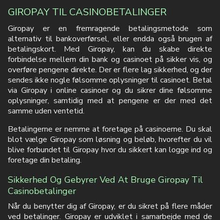
GIROPAY TIL CASINOBETALINGER
Giropay er en fremragende betalingsmetode som
alternativ til bankoverførsel, eller endda også brugen af
betalingskort. Med Giropay, kan du skabe direkte
forbindelse mellem din bank og casinoet på sikker vis, og
overføre pengene direkte. Der er flere lag sikkerhed, og der
sendes ikke nogle følsomme oplysninger til casinoet. Betal
via Giropay i online casinoer og du sikrer dine følsomme
oplysninger, samtidig med at pengene er der med det
samme uden ventetid.
Betalingerne er nemme at foretage på casinoerne. Du skal
blot vælge Giropay som løsning og beløb, hvorefter du vil
blive forbundet til Giropay hvor du sikkert kan logge ind og
foretage din betaling.
Sikkerhed Og Gebyrer Ved At Bruge Giropay Til
Casinobetalinger
Når du benytter dig af Giropay, er du sikret på flere måder
ved betalinger. Giropay er udviklet i samarbejde med de