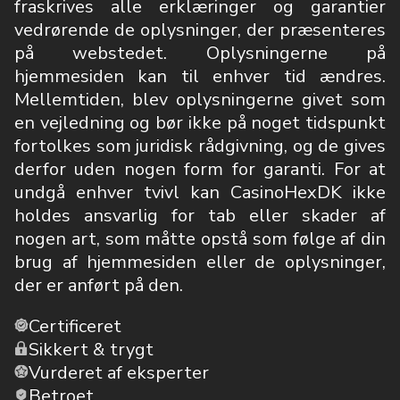
fraskrives alle erklæringer og garantier
vedrørende de oplysninger, der præsenteres
på webstedet. Oplysningerne på
hjemmesiden kan til enhver tid ændres.
Mellemtiden, blev oplysningerne givet som
en vejledning og bør ikke på noget tidspunkt
fortolkes som juridisk rådgivning, og de gives
derfor uden nogen form for garanti. For at
undgå enhver tvivl kan CasinoHexDK ikke
holdes ansvarlig for tab eller skader af
nogen art, som måtte opstå som følge af din
brug af hjemmesiden eller de oplysninger,
der er anført på den.
Certificeret
Sikkert & trygt
Vurderet af eksperter
Betroet