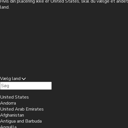
Hvis din placering ikke er
United States
, skal du vælge et andet
land.
Vælg land
United States
Andorra
United Arab Emirates
Afghanistan
Antigua and Barbuda
Anguilla