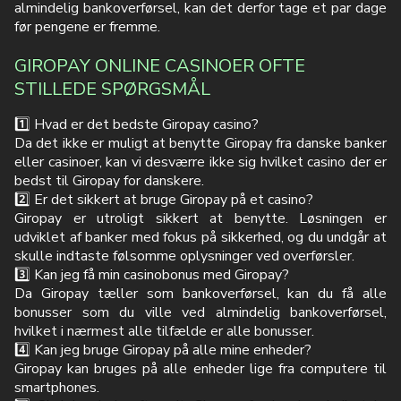
almindelig bankoverførsel, kan det derfor tage et par dage
før pengene er fremme.
GIROPAY ONLINE CASINOER OFTE
STILLEDE SPØRGSMÅL
1️⃣ Hvad er det bedste Giropay casino?
Da det ikke er muligt at benytte Giropay fra danske banker
eller casinoer, kan vi desværre ikke sig hvilket casino der er
bedst til Giropay for danskere.
2️⃣ Er det sikkert at bruge Giropay på et casino?
Giropay er utroligt sikkert at benytte. Løsningen er
udviklet af banker med fokus på sikkerhed, og du undgår at
skulle indtaste følsomme oplysninger ved overførsler.
3️⃣ Kan jeg få min casinobonus med Giropay?
Da Giropay tæller som bankoverførsel, kan du få alle
bonusser som du ville ved almindelig bankoverførsel,
hvilket i nærmest alle tilfælde er alle bonusser.
4️⃣ Kan jeg bruge Giropay på alle mine enheder?
Giropay kan bruges på alle enheder lige fra computere til
smartphones.