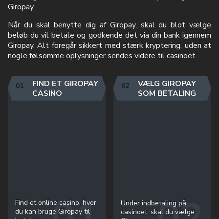
Giropay.
Når du skal benytte dig af Giropay, skal du blot vælge
beløb du vil betale og godkende det via din bank igennem
Giropay. Alt foregår sikkert med stærk kryptering, uden at
nogle følsomme oplysninger sendes videre til casinoet.
FIND ET GIROPAY
VÆLG GIROPAY
CASINO
SOM BETALING
Find et online casino, hvor
Under indbetaling på
du kan bruge Giropay til
casinoet, skal du vælge