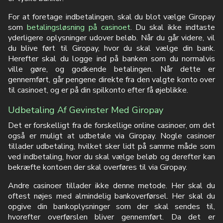
For at foretage indbetalingen, skal du blot vælge Giropay
som
betalingsløsning på casinoet
. Du skal ikke indtaste
yderligere oplysninger udover beløb. Når du går videre, vil
du blive ført til Giropay, hvor du skal vælge din bank.
Herefter skal du logge ind på banken som du normalvis
ville gøre, og godkende betalingen. Når dette er
gennemført, går pengene direkte fra den valgte konto over
til casinoet, og er på din spilkonto efter få øjeblikke.
Udbetaling Af Gevinster Med Giropay
Det er forskelligt fra de forskellige online casinoer, om det
også er muligt at udbetale via Giropay. Nogle casinoer
tillader udbetaling, hvilket sker lidt på samme måde som
ved indbetaling, hvor du skal vælge beløb og derefter kan
bekræfte kontoen der skal overføres til via Giropay.
Andre casinoer tillader ikke denne metode. Her skal du
oftest nøjes med almindelig bankoverførsel. Her skal du
opgive din bankoplysninger som der skal sendes til,
hvorefter overførslen bliver gennemført. Da det er