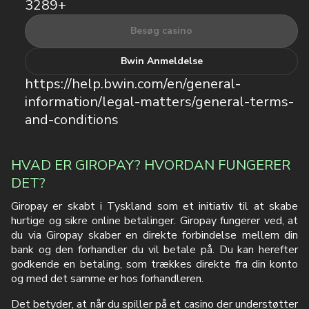
3289+
Besøg casino
Bwin Anmeldelse
https://help.bwin.com/en/general-
information/legal-matters/general-terms-
and-conditions
HVAD ER GIROPAY? HVORDAN FUNGERER
DET?
Giropay er skabt i Tyskland som et initiativ til at skabe
hurtige og sikre online betalinger. Giropay fungerer ved, at
du via Giropay skaber en direkte forbindelse mellem din
bank og den forhandler du vil betale på. Du kan herefter
godkende en betaling, som trækkes direkte fra din konto
og med det samme er hos forhandleren.
Det betyder, at når du spiller på et casino der understøtter