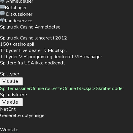
Anmeldelser
Betalinger
Diskussioner
Kundeservice
Spilnu.dk Casino Anmeldelse
Spilnu.dk Casino lanceret i 2012
150+ casino spil
Tilbyder Live dealer & Mobilspil
Tilbyder VIP-program og dedikeret VIP-manager
Spillere fra USA ikke godkendt
Spiltyper
Vis alle
Spillemaskiner
Online roulette
Online blackjack
Skrabelodder
Spiludviklere
Vis alle
NetEnt
Generelle oplysninger
Website