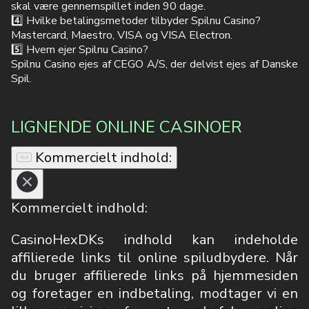
skal være gennemspillet inden 90 dage.
4️⃣ Hvilke betalingsmetoder tilbyder Spilnu Casino?
Mastercard, Maestro, VISA og VISA Electron.
5️⃣ Hvem ejer Spilnu Casino?
Spilnu Casino ejes af CEGO A/S, der delvist ejes af Danske
Spil.
LIGNENDE ONLINE CASINOER
Kommercielt indhold:
Kommercielt indhold:
CasinoHexDKs indhold kan indeholde
affilierede links til online spiludbydere. Når
du bruger affilierede links på hjemmesiden
og foretager en indbetaling, modtager vi en