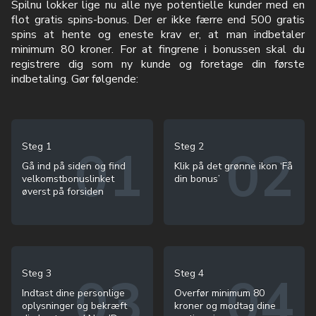
Spilnu lokker lige nu alle nye potentielle kunder med en
flot gratis spins-bonus. Der er ikke færre end 500 gratis
spins at hente og eneste krav er, at man indbetaler
minimum 80 kroner. For at fingrene i bonussen skal du
registrere dig som ny kunde og foretage din første
indbetaling. Gør følgende:
Steg 1
Steg 2
Gå ind på siden og find
Klik på det grønne ikon ‘Få
velkomstbonuslinket
din bonus’
øverst på forsiden
Steg 3
Steg 4
Indtast dine personlige
Overfør minimum 80
oplysninger og bekræft
kroner og modtag dine