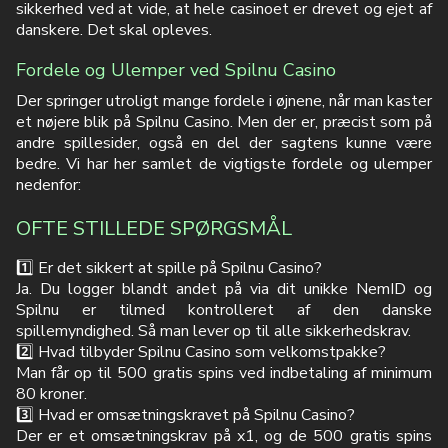
sikkerhed ved at vide, at hele casinoet er drevet og ejet af
danskere. Det skal opleves.
Fordele og Ulemper ved Spilnu Casino
Der springer utroligt mange fordele i øjnene, når man kaster
et nøjere blik på Spilnu Casino. Men der er, præcist som på
andre spillesider, også en del der sagtens kunne være
bedre. Vi har her samlet de vigtigste fordele og ulemper
nedenfor:
OFTE STILLEDE SPØRGSMÅL
1️⃣ Er det sikkert at spille på Spilnu Casino?
Ja. Du logger blandt andet på via dit unikke NemID og
Spilnu er tilmed kontrolleret af den danske
spillemyndighed. Så man lever op til alle sikkerhedskrav.
2️⃣ Hvad tilbyder Spilnu Casino som velkomstpakke?
Man får op til 500 gratis spins ved indbetaling af minimum
80 kroner.
3️⃣ Hvad er omsætningskravet på Spilnu Casino?
Der er et omsætningskrav på x1, og de 500 gratis spins