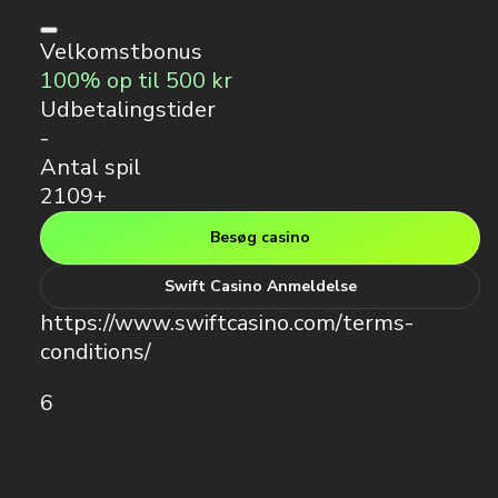
Velkomstbonus
100% op til 500 kr
Udbetalingstider
-
Antal spil
2109+
Besøg casino
Swift Casino Anmeldelse
https://www.swiftcasino.com/terms-
conditions/
6