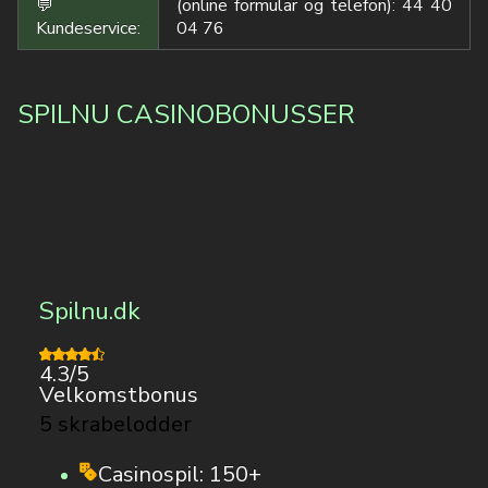
💬
(online formular og telefon): 44 40
Kundeservice:
04 76
SPILNU CASINOBONUSSER
Spilnu.dk
4.3/5
Velkomstbonus
5 skrabelodder
Casinospil:
150+