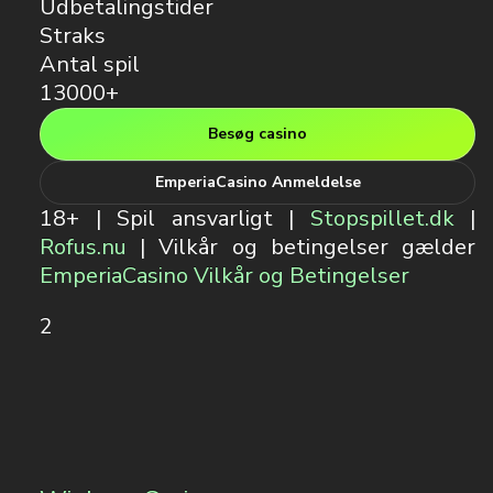
Udbetalingstider
Straks
Antal spil
13000+
Besøg casino
EmperiaCasino Anmeldelse
18+ | Spil ansvarligt |
Stopspillet.dk
|
Rofus.nu
| Vilkår og betingelser gælder
EmperiaCasino Vilkår og Betingelser
2