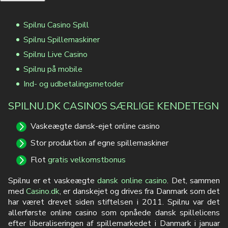
Spilnu Casino Spill
Spilnu Spillemaskiner
Spilnu Live Casino
Spilnu på mobile
Ind- og udbetalingsmetoder
SPILNU.DK CASINOS SÆRLIGE KENDETEGN
Vaskeægte dansk-ejet online casino
Stor produktion af egne spillemaskiner
Flot
gratis velkomstbonus
Spilnu er et vaskeægte
dansk online casino
. Det, sammen
med
Casino.dk
, er danskejet og drives fra Danmark som det
har været drevet siden stiftelsen i 2011. Spilnu var det
allerførste online casino som opnåede dansk spillelicens
efter liberaliseringen af spillemarkedet i Danmark i januar