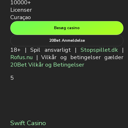
10000+
Licenser
Curaçao
Besøg casino
20Bet Anmeldelse
18+ | Spil ansvarligt |
Stopspillet.dk
|
Rofus.nu
| Vilkår og betingelser gælder
20Bet Vilkår og Betingelser
5
Swift Casino