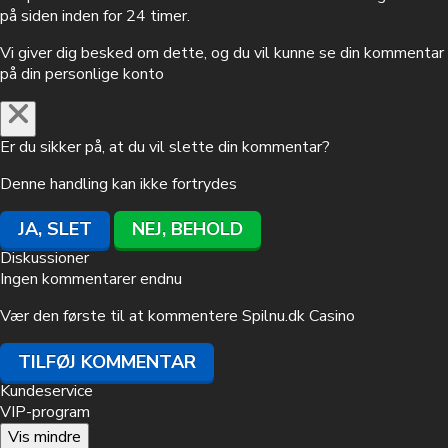
på siden inden for 24 timer.
Vi giver dig besked om dette, og du vil kunne se din kommentar
på din personlige konto
Er du sikker på, at du vil slette din kommentar?
Denne handling kan ikke fortrydes
JA, SLET
NEJ, BEHOLD
Diskussioner
Ingen kommentarer endnu
Vær den første til at kommentere Spilnu.dk Casino
TILFØJ KOMMENTAR
Kundeservice
VIP-program
Vis mindre