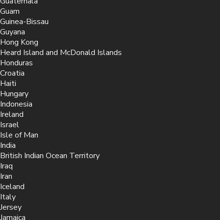
Guatemala
Guam
Guinea-Bissau
Guyana
Hong Kong
Heard Island and McDonald Islands
Honduras
Croatia
Haiti
Hungary
Indonesia
Ireland
Israel
Isle of Man
India
British Indian Ocean Territory
Iraq
Iran
Iceland
Italy
Jersey
Jamaica