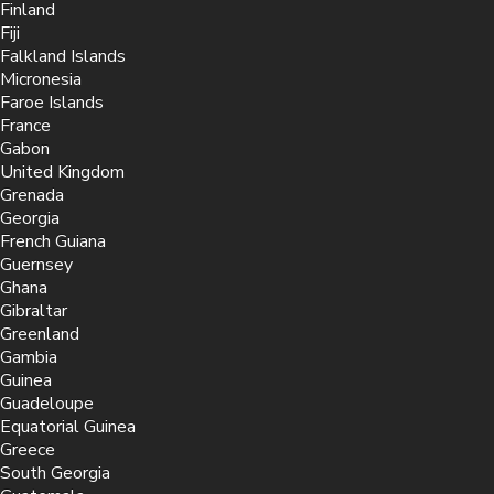
Finland
Fiji
Falkland Islands
Micronesia
Faroe Islands
France
Gabon
United Kingdom
Grenada
Georgia
French Guiana
Guernsey
Ghana
Gibraltar
Greenland
Gambia
Guinea
Guadeloupe
Equatorial Guinea
Greece
South Georgia