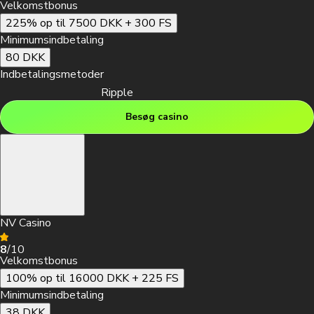
Velkomstbonus
225% op til 7500 DKK + 300 FS
Minimumsindbetaling
80 DKK
Indbetalingsmetoder
Ripple
Besøg casino
Min. indbetaling
€10
Velkomstbonus
300% op til €1,500 + 300 FS
NV Casino
Indbetalingsmetoder
8
/10
Velkomstbonus
100% op til 16000 DKK + 225 FS
Besøg casino
Minimumsindbetaling
38 DKK