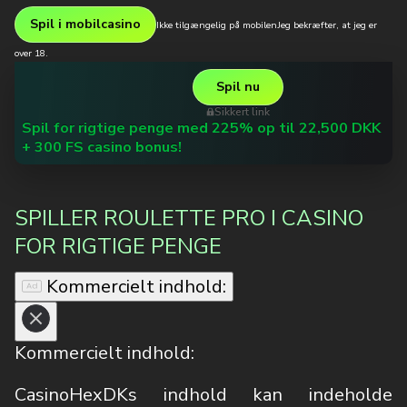
Spil i mobilcasino
Ikke tilgængelig på mobilen
Jeg bekræfter, at jeg er
over 18.
Spil nu
Sikkert link
Spil for rigtige penge med 225% op til 22,500 DKK
+ 300 FS casino bonus!
SPILLER ROULETTE PRO I CASINO
FOR RIGTIGE PENGE
Kommercielt indhold:
Kommercielt indhold:
CasinoHexDKs indhold kan indeholde