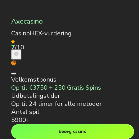
Axecasino
CasinoHEX-vurdering
7
/10
Velkomstbonus
Op til €3750 + 250 Gratis Spins
Udbetalingstider
Op til 24 timer for alle metoder
Antal spil
5900+
Besøg casino