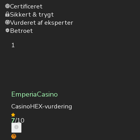
Certificeret
Sikkert & trygt
Vurderet af eksperter
Betroet
1
EmperiaCasino
CasinoHEX-vurdering
7
/10