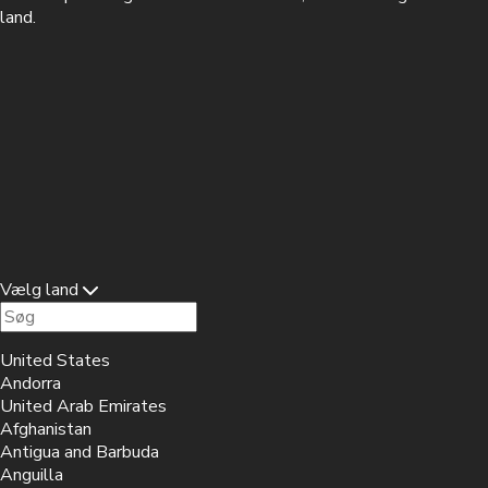
land.
Vælg land
United States
Andorra
United Arab Emirates
Afghanistan
Antigua and Barbuda
Anguilla